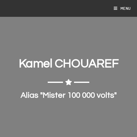
MENU
Kamel CHOUAREF
Alias "Mister 100 000 volts"