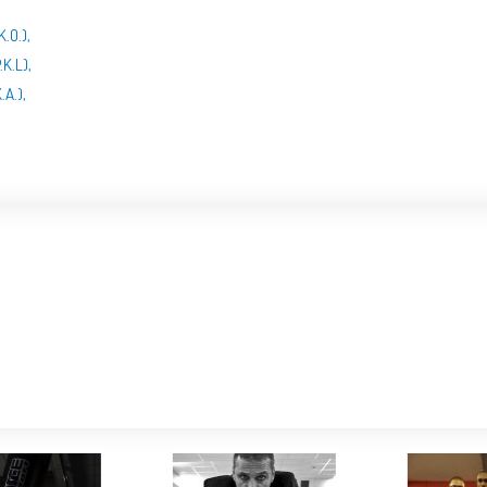
.O.),
.K.L),
.A.),