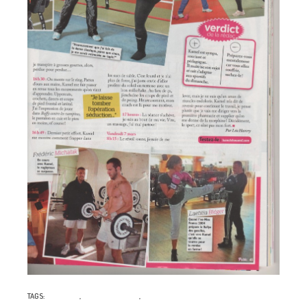
TAGS:
COACHING
,
KAMEL CHOUAREF
,
PUBLIC