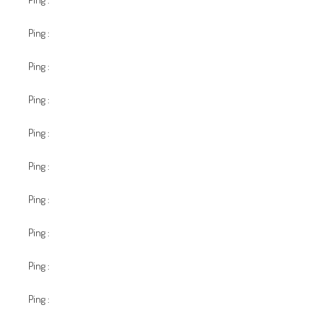
Ping :
บริการนิติบุคคล
Ping :
เว็บพนันออนไลน์เงินวอน
Ping :
เช่าที่เก็บของ
Ping :
More details
Ping :
นำเข้าสินค้าจากจีน
Ping :
เว็บตรงฝากถอนง่าย
Ping :
lg96
Ping :
y2k168
Ping :
Mostbet