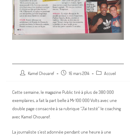
Coaching avec M 100 000 Volts
Post
Post
Post
Kamel Chouaref
16 mars 2014
Accueil
author:
published:
category:
Cette semaine, le magazine Public tiré à plus de 380 000
exemplaires, a fait la part belle à Mr 100 000 Volts avec une
double page consacrée à sa rubrique “J’ai testé” le coaching
avec Kamel Chouaref.
La journaliste s’est adonnée pendant une heure à une