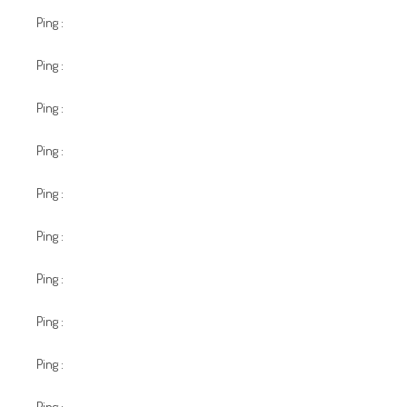
Ping :
ตรวจ หวย ลาว ได้ช่องทางใดบ้าง
Ping :
สอนสัก
Ping :
pgslot168
Ping :
สล็อตวอเลท เว็บตรง ระบบการเงินแม่นยำ
Ping :
ufabet789
Ping :
how to get weed in budapest
Ping :
เว็บหวยสุดฮิต ที่ LuckyVip77 เปิดให้บริการอะไรบ้าง ?
Ping :
BAU
Ping :
lost mary blueberry
Ping :
นักสืบ