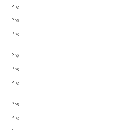
Ping :
พิมพ์ใบปลิว
Ping :
check my source
Ping :
วิธีเล่น ไพ่ 3 ใบสมัครสมาชิก LSM99LIVE เพื่อเล่น ไพ่ 3
ทาง
Ping :
ที่ดินเขาใหญ่
Ping :
Refreshing Baby Serum
Ping :
17 Year Bourbon Unveiled As Old Fitzgerald Spring 2022
Decanter Release
Ping :
สายคาดกล่องอาหาร
Ping :
mushroom gummies by area52