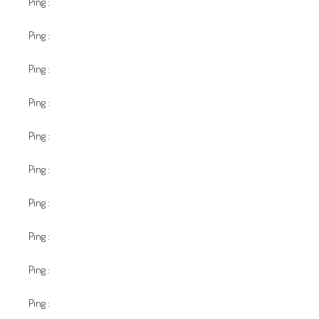
Ping :
swan168
Ping :
เช่ารถตู้พร้อมคนขับ
Ping :
SWS Marketing
Ping :
altogel login dan daftar
Ping :
เรียนต่อจีน
Ping :
phim vo thuat
Ping :
หวยหุ้น
Ping :
ตู้เชื่อม
Ping :
Japanese women
Ping :
sagame