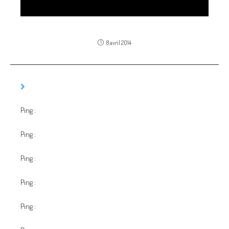
Gala Oktagon 2014
8 avril 2014
CET ARTICLE A 45 COMMENTAIRES
Ping :
list of dofollow High PR web 2.0 properties
Ping :
best therapist website design
Ping :
runtz disposable vape pen 1000mg uk
Ping :
Sofwave รีวิว
Ping :
Wood Pellets For Sale