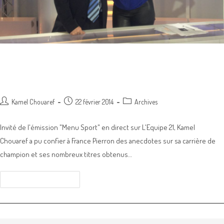
KAMEL CHOUAREF DANS “MENU SPORT”
SUR L’EQUIPE 21
Post
Post
Post
Kamel Chouaref
22 février 2014
Archives
author:
published:
category:
Invité de l'émission "Menu Sport" en direct sur L'Equipe 21, Kamel
Chouaref a pu confier à France Pierron des anecdotes sur sa carrière de
champion et ses nombreux titres obtenus…
KAMEL
Continuer La Lecture
CHOUAREF
DANS
“MENU