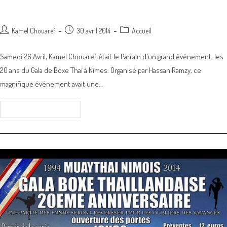
Les 20 ans du Gala de Muay Thai Nîmois
Post
Post
Post
Kamel Chouaref
30 avril 2014
Accueil
author:
published:
category:
Samedi 26 Avril, Kamel Chouaref était le Parrain d'un grand événement, les
20 ans du Gala de Boxe Thaï à Nîmes. Organisé par Hassan Ramzy, ce
magnifique événement avait une…
Les
Continuer La Lecture
20
ans
du
Gala
de
Muay
Thai
Nîmois