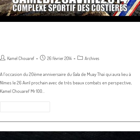
PARRAIN DU 20EME ANNIVERSAIRE GALA
MUAY THAI A NIMES
Post
Post
Post
Kamel Chouaref
26 février 2014
Archives
author:
published:
category:
A l'occasion du 20ème anniversaire du Gala de Muay Thaï qui aura lieu à
Nîmes le 26 Avril prochain avec de très beaux combats en perspective,
Kamel Chouaref Mr 100…
PARRAIN
Continuer La Lecture
DU
20EME
ANNIVERSAIRE
GALA