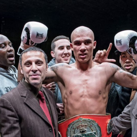
MUAY
THAI
A
NIMES